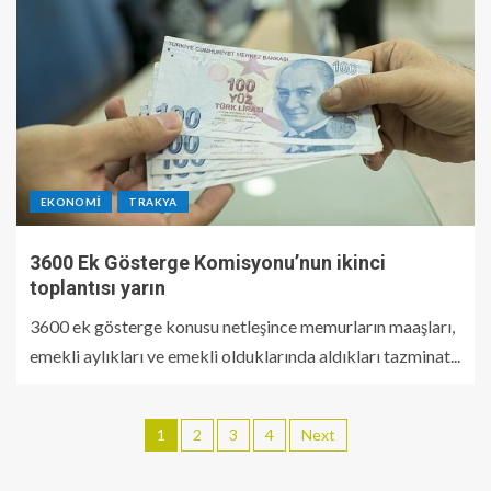
EKONOMI
TRAKYA
3600 Ek Gösterge Komisyonu’nun ikinci
toplantısı yarın
3600 ek gösterge konusu netleşince memurların maaşları,
emekli aylıkları ve emekli olduklarında aldıkları tazminat...
1
2
3
4
Next