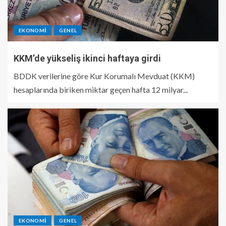
EKONOMI
GENEL
KKM’de yükseliş ikinci haftaya girdi
BDDK verilerine göre Kur Korumalı Mevduat (KKM)
hesaplarında biriken miktar geçen hafta 12 milyar...
EKONOMI
GENEL