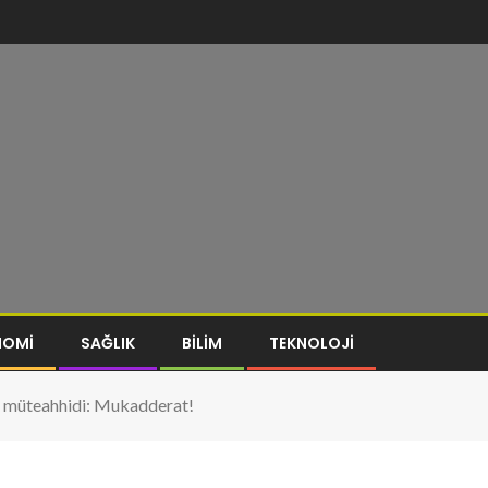
NOMI
SAĞLIK
BILIM
TEKNOLOJI
n müteahhidi: Mukadderat!