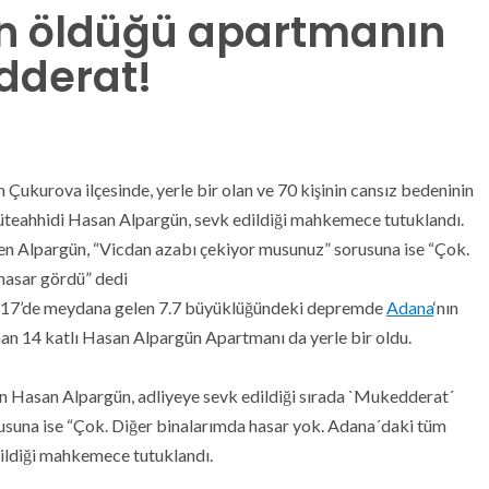
in öldüğü apartmanın
dderat!
kurova ilçesinde, yerle bir olan ve 70 kişinin cansız bedeninin
müteahhidi Hasan Alpargün, sevk edildiği mahkemece tutuklandı.
en Alpargün, “Vicdan azabı çekiyor musunuz” sorusuna ise “Çok.
hasar gördü” dedi
4.17’de meydana gelen 7.7 büyüklüğündeki depremde
Adana
‘nın
an 14 katlı Hasan Alpargün Apartmanı da yerle bir oldu.
 Hasan Alpargün, adliyeye sevk edildiği sırada `Mukedderat´
usuna ise “Çok. Diğer binalarımda hasar yok. Adana´daki tüm
dildiği mahkemece tutuklandı.