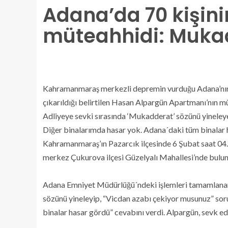
Adana’da 70 kişin
müteahhidi: Muka
Kahramanmaraş merkezli depremin vurduğu Adana’nın Çu
çıkarıldığı belirtilen Hasan Alpargün Apartmanı’nın 
Adliyeye sevki sırasında ‘Mukadderat’ sözünü yineley
Diğer binalarımda hasar yok. Adana´daki tüm binalar 
Kahramanmaraş’ın Pazarcık ilçesinde 6 Şubat saat 0
merkez Çukurova ilçesi Güzelyalı Mahallesi’nde bulun
Adana Emniyet Müdürlüğü´ndeki işlemleri tamamlanan
sözünü yineleyip, “Vicdan azabı çekiyor musunuz” sor
binalar hasar gördü” cevabını verdi. Alpargün, sevk e