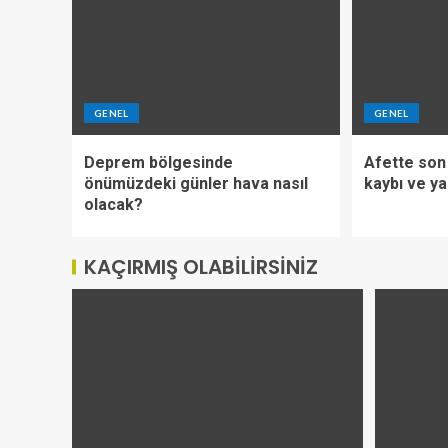
GENEL
GENEL
Deprem bölgesinde
Afette son
önümüzdeki günler hava nasıl
kaybı ve yar
olacak?
KAÇIRMIŞ OLABILIRSINIZ