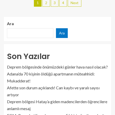
1
2
3
4
Next
Ara
Ara
Son Yazılar
Deprem bölgesinde önümüzdeki günler hava nasıl olacak?
Adana’da 70 kişinin öldüğü apartmanın müteahhidi:
Mukadderat!
Afette son durum açıklandı! Can kaybı ve yaralı sayısı
artıyor
Deprem bölgesi Hatay’a giden madencilerden öğrencilere
anlamlı mesaj