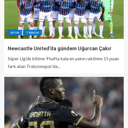
SPOR
TRAKYA
Newcastle United’da gündem Uğurcan Çakır
Süper Lig’de bitime 9 hafta kala en yakın rakibine 15 puan
fark atan Trabzonspor’da...