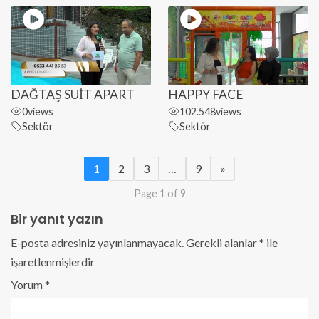
DAĞTAŞ SUİT APART
HAPPY FACE
0
views
102.548
views
Sektör
Sektör
1
2
3
…
9
»
Page 1 of 9
Bir yanıt yazın
E-posta adresiniz yayınlanmayacak.
Gerekli alanlar
*
ile
işaretlenmişlerdir
Yorum
*