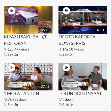
06:15
02:51
KİRAZLI SAKLIBAHÇE
FK OTO KAPORTA
RESTORAN
BOYA SERVİSİ
125.477
views
142.587
views
Sektör
Sektör
07:49
1 MOLA TANTUNİ
TOLUNOĞLU İNŞAAT
78.955
views
0
views
Sektör
Sektör