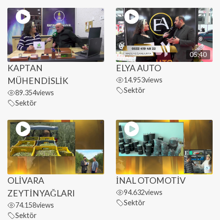
05:40
KAPTAN
ELYA AUTO
MÜHENDİSLİK
14.953
views
Sektör
89.354
views
Sektör
OLİVARA
İNAL OTOMOTİV
ZEYTİNYAĞLARI
94.632
views
Sektör
74.158
views
Sektör