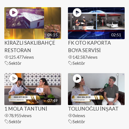
06:15
02:51
KİRAZLI SAKLIBAHÇE
FK OTO KAPORTA
RESTORAN
BOYA SERVİSİ
125.477
views
142.587
views
Sektör
Sektör
07:49
1 MOLA TANTUNİ
TOLUNOĞLU İNŞAAT
78.955
views
0
views
Sektör
Sektör