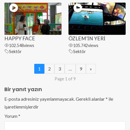
HAPPY FACE
ÖZLEM’İN YERİ
102.548
views
105.742
views
Sektör
Sektör
1
2
3
…
9
»
Page 1 of 9
Bir yanıt yazın
E-posta adresiniz yayınlanmayacak.
Gerekli alanlar
*
ile
işaretlenmişlerdir
Yorum
*