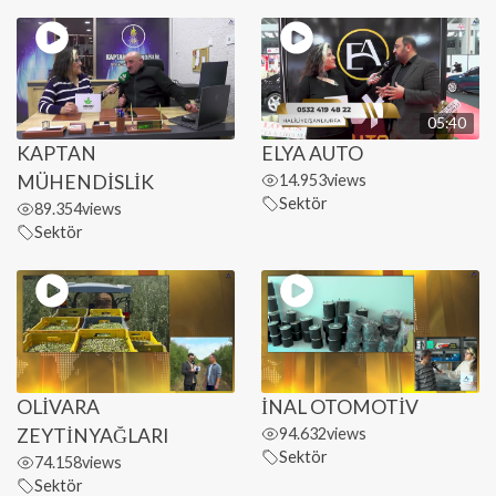
05:40
KAPTAN
ELYA AUTO
MÜHENDİSLİK
14.953
views
Sektör
89.354
views
Sektör
OLİVARA
İNAL OTOMOTİV
ZEYTİNYAĞLARI
94.632
views
Sektör
74.158
views
Sektör