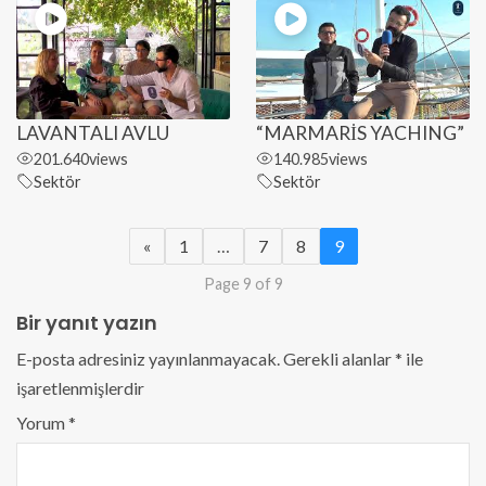
LAVANTALI AVLU
“MARMARİS YACHING”
201.640
views
140.985
views
Sektör
Sektör
«
1
…
7
8
9
Page 9 of 9
Bir yanıt yazın
E-posta adresiniz yayınlanmayacak.
Gerekli alanlar
*
ile
işaretlenmişlerdir
Yorum
*