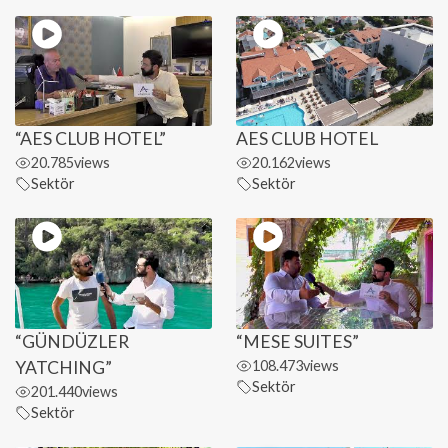
“AES CLUB HOTEL”
AES CLUB HOTEL
20.785
views
20.162
views
Sektör
Sektör
“GÜNDÜZLER
“MESE SUITES”
YATCHING”
108.473
views
Sektör
201.440
views
Sektör