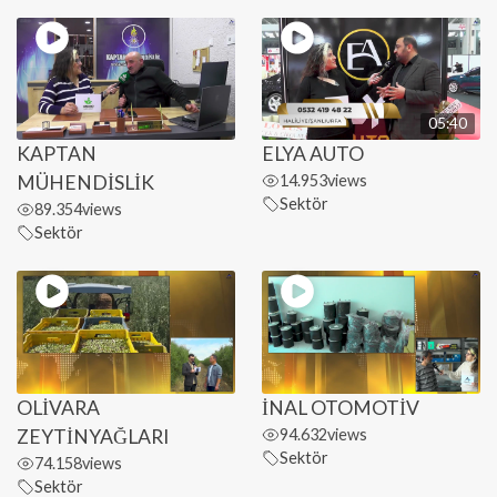
05:40
KAPTAN
ELYA AUTO
MÜHENDİSLİK
14.953
views
Sektör
89.354
views
Sektör
OLİVARA
İNAL OTOMOTİV
ZEYTİNYAĞLARI
94.632
views
Sektör
74.158
views
Sektör