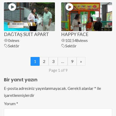
DAĞTAŞ SUİT APART
HAPPY FACE
0
views
102.548
views
Sektör
Sektör
1
2
3
…
9
»
Page 1 of 9
Bir yanıt yazın
E-posta adresiniz yayınlanmayacak.
Gerekli alanlar
*
ile
işaretlenmişlerdir
Yorum
*