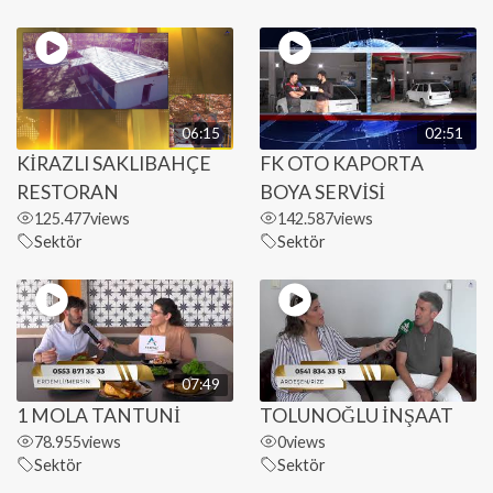
06:15
02:51
KİRAZLI SAKLIBAHÇE
FK OTO KAPORTA
RESTORAN
BOYA SERVİSİ
125.477
views
142.587
views
Sektör
Sektör
07:49
1 MOLA TANTUNİ
TOLUNOĞLU İNŞAAT
78.955
views
0
views
Sektör
Sektör