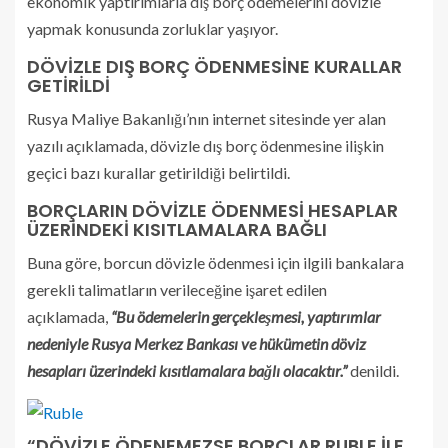
ekonomik yaptırımlarla dış borç ödemelerini dövizle
yapmak konusunda zorluklar yaşıyor.
DÖVİZLE DIŞ BORÇ ÖDENMESİNE KURALLAR
GETİRİLDİ
Rusya Maliye Bakanlığı’nın internet sitesinde yer alan
yazılı açıklamada, dövizle dış borç ödenmesine ilişkin
geçici bazı kurallar getirildiği belirtildi.
BORÇLARIN DÖVİZLE ÖDENMESİ HESAPLAR
ÜZERİNDEKİ KISITLAMALARA BAĞLI
Buna göre, borcun dövizle ödenmesi için ilgili bankalara
gerekli talimatların verileceğine işaret edilen
açıklamada,
“Bu ödemelerin gerçekleşmesi, yaptırımlar
nedeniyle Rusya Merkez Bankası ve hükümetin döviz
hesapları üzerindeki kısıtlamalara bağlı olacaktır.”
denildi.
“DÖVİZLE ÖDENEMEZSE BORÇLAR RUBLE İLE