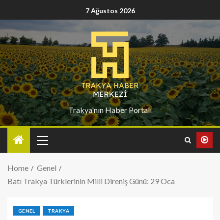
7 Ağustos 2026
Trakya'nın Haber Portalı
Home
Genel
Batı Trakya Türklerinin Milli Direniş Günü: 29 Oca
GENEL
TRAKYA