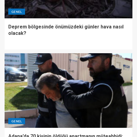
GENEL
Deprem bölgesinde önümüzdeki günler hava nasıl
olacak?
GENEL
Adana’da 70 kişinin öldüğü apartmanın müteahhidi: