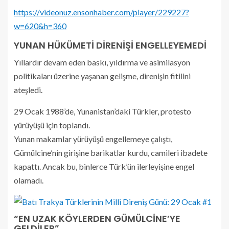
https://videonuz.ensonhaber.com/player/229227?
w=620&h=360
YUNAN HÜKÜMETİ DİRENİŞİ ENGELLEYEMEDİ
Yıllardır devam eden baskı, yıldırma ve asimilasyon
politikaları üzerine yaşanan gelişme, direnişin fitilini
ateşledi.
29 Ocak 1988’de, Yunanistan’daki Türkler, protesto
yürüyüşü için toplandı.
Yunan makamlar yürüyüşü engellemeye çalıştı,
Gümülcine’nin girişine barikatlar kurdu, camileri ibadete
kapattı. Ancak bu, binlerce Türk’ün ilerleyişine engel
olamadı.
“EN UZAK KÖYLERDEN GÜMÜLCİNE’YE
GELDİLER”