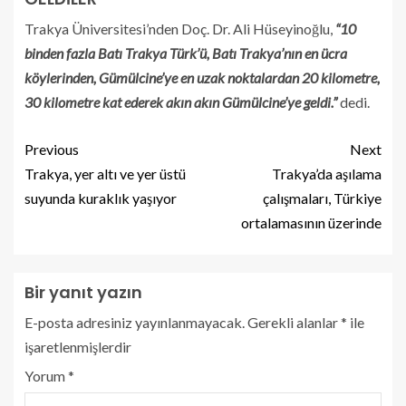
Trakya Üniversitesi’nden Doç. Dr. Ali Hüseyinoğlu,
“10
binden fazla Batı Trakya Türk’ü, Batı Trakya’nın en ücra
köylerinden, Gümülcine’ye en uzak noktalardan 20 kilometre,
30 kilometre kat ederek akın akın Gümülcine’ye geldi.”
dedi.
Previous
Next
Trakya, yer altı ve yer üstü
Trakya’da aşılama
suyunda kuraklık yaşıyor
çalışmaları, Türkiye
ortalamasının üzerinde
Bir yanıt yazın
E-posta adresiniz yayınlanmayacak.
Gerekli alanlar
*
ile
işaretlenmişlerdir
Yorum
*