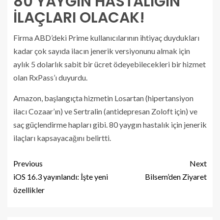
80 YAYGIN HASTALIĞIN
İLAÇLARI OLACAK!
Firma ABD’deki Prime kullanıcılarının ihtiyaç duydukları
kadar çok sayıda ilacın jenerik versiyonunu almak için
aylık 5 dolarlık sabit bir ücret ödeyebilecekleri bir hizmet
olan RxPass’ı duyurdu.
Amazon, başlangıçta hizmetin Losartan (hipertansiyon
ilacı Cozaar’ın) ve Sertralin (antidepresan Zoloft için) ve
saç güçlendirme hapları gibi. 80 yaygın hastalık için jenerik
ilaçları kapsayacağını belirtti.
Previous
Next
iOS 16.3 yayınlandı: İşte yeni
Bilsem’den Ziyaret
özellikler