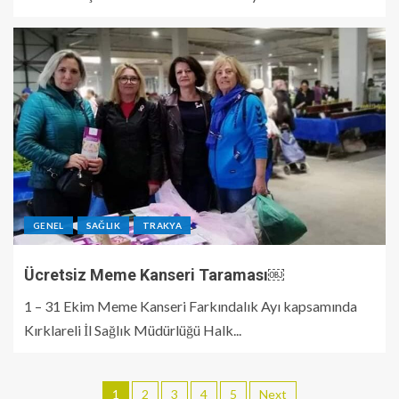
GENEL
SAĞLIK
TRAKYA
Ücretsiz Meme Kanseri Taraması￼
1 – 31 Ekim Meme Kanseri Farkındalık Ayı kapsamında
Kırklareli İl Sağlık Müdürlüğü Halk...
1
2
3
4
5
Next