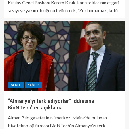
Kızılay Genel Başkanı Kerem Kınık, kan stoklarının asgari
seviyeye yakın olduğunu belirterek, “Zorlanmamak, kötü...
GENEL
SAĞLIK
“Almanya’yı terk ediyorlar” iddiasına
BioNTech’ten açıklama
Alman Bild gazetesinin “merkezi Mainz’de bulunan
biyoteknoloji firması BioNTech’in Almanya’yı terk