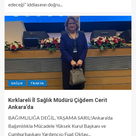
edeceği” iddiasının doğru...
SAĞLIK
TRAKYA
Kırklareli İl Sağlık Müdürü Çiğdem Cerit
Ankara’da
BAĞIMLILIĞA DEĞİL, YAŞAMA SARIL!Ankara’da
Bağımlılıkla Mücadele Yüksek Kurul Başkanı ve
Cumhurbaşkanı Yardımcısı Fuat Oktay...