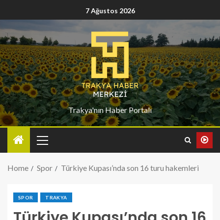
7 Ağustos 2026
Trakya'nın Haber Portalı
Home
Spor
Türkiye Kupası’nda son 16 turu hakemleri
SPOR
TRAKYA
Türkiye Kupası’nda son 16