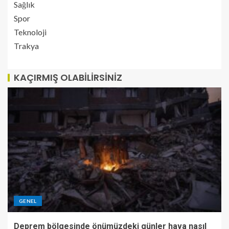
Sağlık
Spor
Teknoloji
Trakya
KAÇIRMIŞ OLABILIRSINIZ
GENEL
Deprem bölgesinde önümüzdeki günler hava nasıl