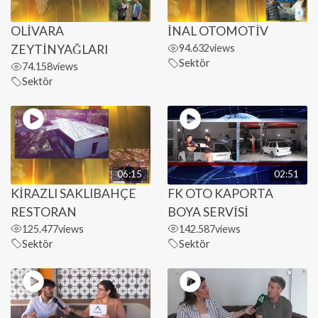
OLİVARA
İNAL OTOMOTİV
ZEYTİNYAĞLARI
94.632
views
Sektör
74.158
views
Sektör
06:15
02:51
KİRAZLI SAKLIBAHÇE
FK OTO KAPORTA
RESTORAN
BOYA SERVİSİ
125.477
views
142.587
views
Sektör
Sektör