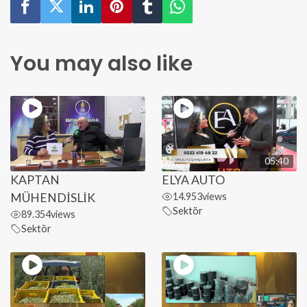
You may also like
05:40
KAPTAN
ELYA AUTO
MÜHENDİSLİK
14.953
views
Sektör
89.354
views
Sektör