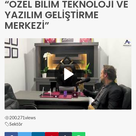
“ÖZEL BİLİM TEKNOLOJİ VE
YAZILIM GELİŞTİRME
MERKEZİ”
200.271
views
Sektör