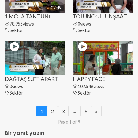
07:49
1 MOLA TANTUNİ
TOLUNOĞLU İNŞAAT
78.955
views
0
views
Sektör
Sektör
DAĞTAŞ SUİT APART
HAPPY FACE
0
views
102.548
views
Sektör
Sektör
1
2
3
…
9
»
Page 1 of 9
Bir yanıt yazın